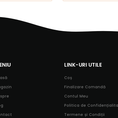
se
ina
usului.
ENIU
LINK-URI UTILE
asă
Coș
gazin
Finalizare Comandă
spre
Contul Meu
og
Politica de Confidențialit
ntact
Termene și Condiții