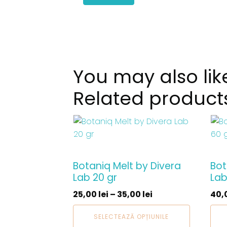
You may also lik
Related product
Acest
Ace
produs
pro
are
are
mai
mai
Botaniq Melt by Divera
Bot
multe
mul
Lab 20 gr
Lab
variații.
varia
25,00
lei
–
35,00
lei
40,
Opțiunile
Opți
pot
pot
SELECTEAZĂ OPȚIUNILE
fi
fi