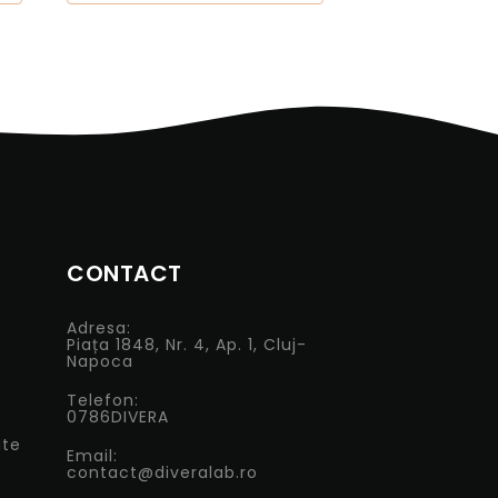
CONTACT
Adresa:
Piața 1848, Nr. 4, Ap. 1, Cluj-
Napoca
Telefon:
0786DIVERA
ate
Email:
contact@diveralab.ro