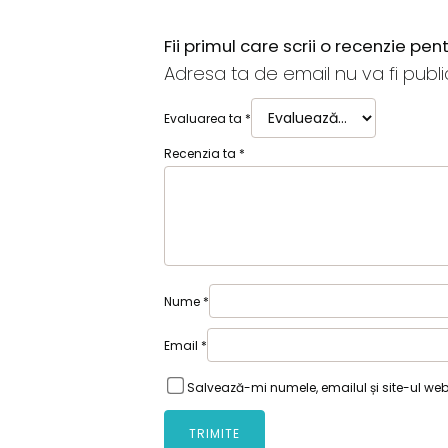
Fii primul care scrii o recenzie pe
Adresa ta de email nu va fi publi
Evaluarea ta
*
Recenzia ta
*
Nume
*
Email
*
Salvează-mi numele, emailul și site-ul we