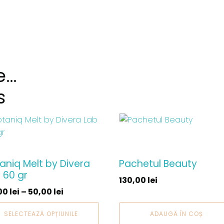
e…
s
st
dus
aniq Melt by Divera
Pachetul Beauty
te
 60 gr
130,00
lei
ții.
00
lei
–
50,00
lei
unile
SELECTEAZĂ OPȚIUNILE
ADAUGĂ ÎN COȘ