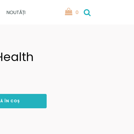
NOUTĂȚI
0
Health
Ă ÎN COȘ