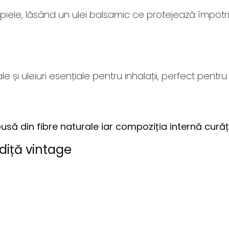
ele, lăsând un ulei balsamic ce protejează împotriva 
e și uleiuri esențiale pentru inhalații, perfect pent
pusă din fibre naturale iar compoziția internă cură
diță vintage