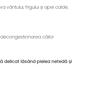
vântului, frigului și apei calde,
ru decongestionarea căilor
ță delicat lăsând pielea netedă și