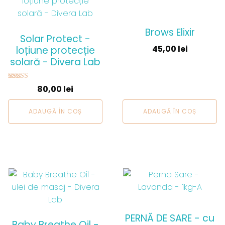
Brows Elixir
Solar Protect -
45,00
lei
loțiune protecție
solară - Divera Lab
Evaluat la
80,00
lei
5.00
din 5
ADAUGĂ ÎN COȘ
ADAUGĂ ÎN COȘ
Acest
produs
are
mai
PERNĂ DE SARE - cu
multe
Baby Breathe Oil -