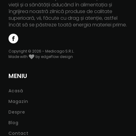
vieții și a sănătății aducând în alimentația și
îngrijirea noastră zilnică produse de calitate
superioară, vii, făcute cu drag și atenție, astfel
încât să se păstreze toată energia materiei prime.
Copyright © 2026 - Medicago S.R.L.
Made with
by edgeFlow design
MENIU
Acasă
Magazin
Despre
Blog
Contact