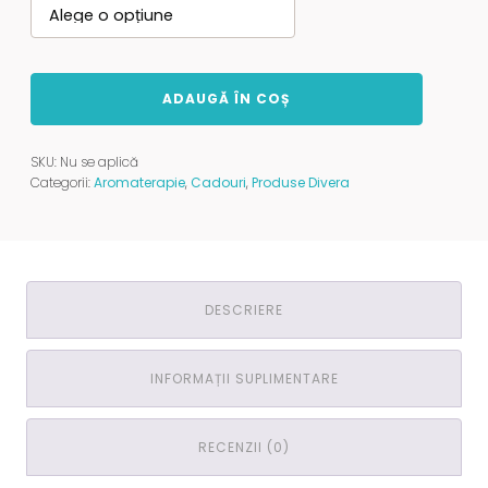
Cantitate
ADAUGĂ ÎN COȘ
Botaniq
Melt
by
SKU:
Nu se aplică
Divera
Categorii:
Aromaterapie
,
Cadouri
,
Produse Divera
Lab
60
gr
DESCRIERE
INFORMAȚII SUPLIMENTARE
RECENZII (0)