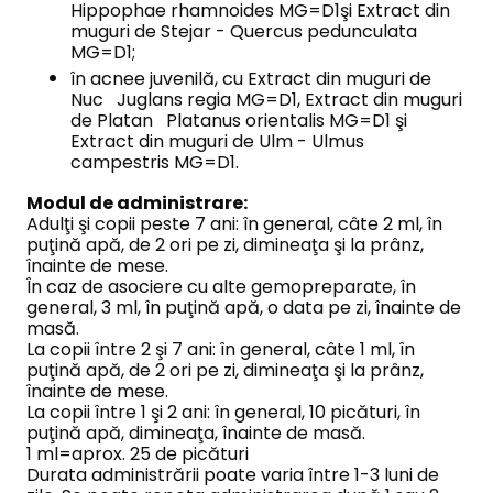
Hippophae rhamnoides MG=D1şi Extract din
muguri de Stejar - Quercus pedunculata
MG=D1;
în acnee juvenilă, cu Extract din muguri de
Nuc Juglans regia MG=D1, Extract din muguri
de Platan Platanus orientalis MG=D1 şi
Extract din muguri de Ulm - Ulmus
campestris MG=D1.
Modul de administrare:
Adulţi şi copii peste 7 ani: în general, câte 2 ml, în
puţină apă, de 2 ori pe zi, dimineaţa şi la prânz,
înainte de mese.
În caz de asociere cu alte gemopreparate, în
general, 3 ml, în puţină apă, o data pe zi, înainte de
masă.
La copii între 2 şi 7 ani: în general, câte 1 ml, în
puţină apă, de 2 ori pe zi, dimineaţa şi la prânz,
înainte de mese.
La copii între 1 şi 2 ani: în general, 10 picături, în
puţină apă, dimineaţa, înainte de masă.
1 ml=aprox. 25 de picături
Durata administrării poate varia între 1-3 luni de