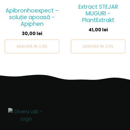
Extract STEJAR
Apibronhoexpect –
MUGURI -
soluție apoasă -
PlantExtrakt
Apiphen
41,00
lei
30,00
lei
ADAUGĂ ÎN COȘ
ADAUGĂ ÎN COȘ