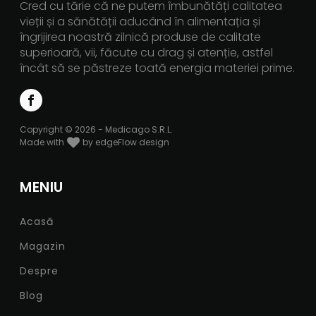
Cred cu tărie că ne putem îmbunătăți calitatea
vieții și a sănătății aducând în alimentația și
îngrijirea noastră zilnică produse de calitate
superioară, vii, făcute cu drag și atenție, astfel
încât să se păstreze toată energia materiei prime.
Copyright © 2026 - Medicago S.R.L.
Made with
by edgeFlow design
MENIU
Acasă
Magazin
Despre
Blog