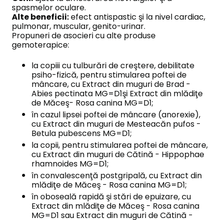
spasmelor oculare.
Alte beneficii:
efect antispastic şi la nivel cardiac,
pulmonar, muscular, genito-urinar.
Propuneri de asocieri cu alte produse
gemoterapice:
la copiii cu tulburări de creştere, debilitate
psiho-fizică, pentru stimularea poftei de
mâncare, cu Extract din muguri de Brad -
Abies pectinata MG=D1şi Extract din mlădiţe
de Măceş- Rosa canina MG=D1;
în cazul lipsei poftei de mâncare (anorexie),
cu Extract din muguri de Mesteacăn pufos -
Betula pubescens MG=D1;
la copii, pentru stimularea poftei de mâncare,
cu Extract din muguri de Cătină - Hippophae
rhamnoides MG=D1;
în convalescenţă postgripală, cu Extract din
mlădiţe de Măceş - Rosa canina MG=D1;
în oboseală rapidă şi stări de epuizare, cu
Extract din mlădiţe de Măceş - Rosa canina
MG=D1 sau Extract din muguri de Cătină -