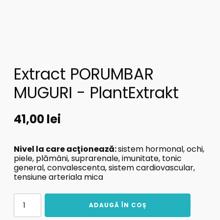
Extract PORUMBAR
MUGURI - PlantExtrakt
41,00
lei
Nivel la care acţionează:
s
istem hormonal,
o
chi,
p
iele,
p
lămâni,
s
uprarenale,
i
munitate,
t
onic
general,
c
onvalescenta,
s
istem cardiovascular,
t
ensiune arteriala mica
Cantitate
ADAUGĂ ÎN COȘ
Extract