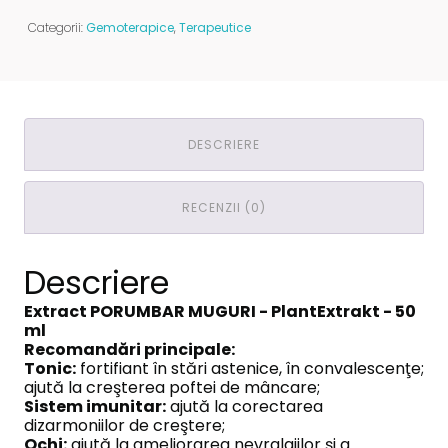
PORUMBAR
MUGURI
Categorii:
Gemoterapice
,
Terapeutice
-
PlantExtrakt
DESCRIERE
RECENZII (0)
Descriere
Extract PORUMBAR MUGURI - PlantExtrakt - 50
ml
Recomandări principale:
Tonic:
fortifiant în stări astenice, în convalescenţe;
ajută la creşterea poftei de mâncare;
Sistem imunitar:
ajută la corectarea
dizarmoniilor de creştere;
Ochi:
ajută la ameliorarea nevralgiilor şi a