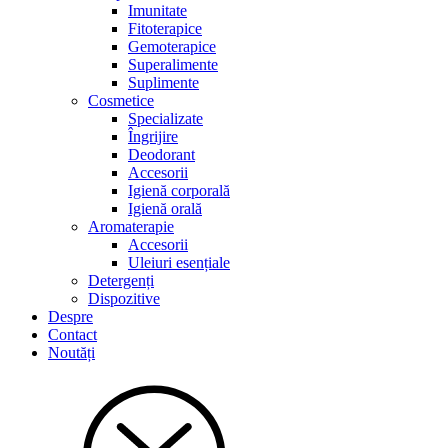
Imunitate
Fitoterapice
Gemoterapice
Superalimente
Suplimente
Cosmetice
Specializate
Îngrijire
Deodorant
Accesorii
Igienă corporală
Igienă orală
Aromaterapie
Accesorii
Uleiuri esențiale
Detergenți
Dispozitive
Despre
Contact
Noutăți