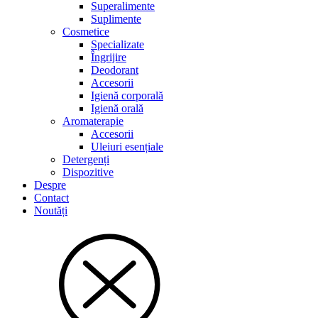
Superalimente
Suplimente
Cosmetice
Specializate
Îngrijire
Deodorant
Accesorii
Igienă corporală
Igienă orală
Aromaterapie
Accesorii
Uleiuri esențiale
Detergenți
Dispozitive
Despre
Contact
Noutăți