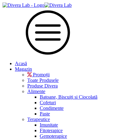
Acasă
Magazin
Promoții
Toate Produsele
Produse Divera
Alimente
Batoane, Biscuiți si Ciocolată
Cofeturi
Condimente
Paste
Terapeutice
Imunitate
Fitoterapice
Gemoterapice