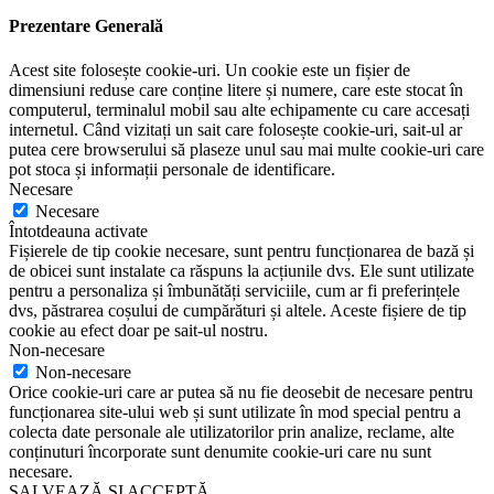
Prezentare Generală
Acest site folosește cookie-uri. Un cookie este un fișier de
dimensiuni reduse care conține litere și numere, care este stocat în
computerul, terminalul mobil sau alte echipamente cu care accesați
internetul. Când vizitați un sait care folosește cookie-uri, sait-ul ar
putea cere browserului să plaseze unul sau mai multe cookie-uri care
pot stoca și informații personale de identificare.
Necesare
Necesare
Întotdeauna activate
Fișierele de tip cookie necesare, sunt pentru funcționarea de bază și
de obicei sunt instalate ca răspuns la acțiunile dvs. Ele sunt utilizate
pentru a personaliza și îmbunătăți serviciile, cum ar fi preferințele
dvs, păstrarea coșului de cumpărături și altele. Aceste fișiere de tip
cookie au efect doar pe sait-ul nostru.
Non-necesare
Non-necesare
Orice cookie-uri care ar putea să nu fie deosebit de necesare pentru
funcționarea site-ului web și sunt utilizate în mod special pentru a
colecta date personale ale utilizatorilor prin analize, reclame, alte
conținuturi încorporate sunt denumite cookie-uri care nu sunt
necesare.
SALVEAZĂ ȘI ACCEPTĂ