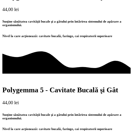
44,00
lei
Susţine sănătatea cavităţii bucale şi a gâtului prin întãrirea sistemului de apărare a
organismului.
Nivel la care acţionează:
c
avitate bucală,
f
aringe,
ca
i respiratorii superioare
Polygemma 5 - Cavitate Bucală şi Gât
44,00
lei
Susţine sănătatea cavităţii bucale şi a gâtului prin întãrirea sistemului de apărare a
organismului.
Nivel la care acţionează:
c
avitate bucală,
f
aringe,
ca
i respiratorii superioare