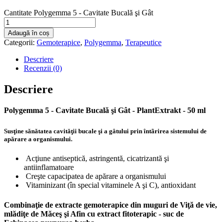
Cantitate Polygemma 5 - Cavitate Bucală şi Gât
Adaugă în coș
Categorii:
Gemoterapice
,
Polygemma
,
Terapeutice
Descriere
Recenzii (0)
Descriere
Polygemma 5 - Cavitate Bucală şi Gât - PlantExtrakt - 50 ml
Susţine sănătatea cavităţii bucale şi a gâtului prin întãrirea sistemului de
apărare a organismului.
Acţiune antiseptică, astringentă, cicatrizantă şi
antiinflamatoare
Creşte capacipatea de apărare a organismului
Vitaminizant (în special vitaminele A şi C), antioxidant
Combinaţie de extracte gemoterapice din muguri de Viţă de vie,
mlădiţe de Măceş şi Afin cu extract fitoterapic - suc de