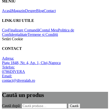
MENIU
Acasă
Magazin
Despre
Blog
Contact
LINK-URI UTILE
Coș
Finalizare Comandă
Contul Meu
Politica de
Confidențialitate
Termene și Condiții
Setări Cookie
CONTACT
Adresa:
Piața 1848, Nr. 4, Ap. 1, Cluj-Napoca
Telefon:
0786DIVERA
Email:
contact@diveralab.ro
Caută un produs
Caută după:
Caută