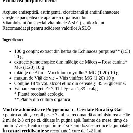
Echinacea purpurea herba
Acţiune antiseptică, astringentă, cicatrizantă şi antiinflamatoare
Creşte capacipatea de apărare a organismului
Vitaminizant (în special vitaminele A şi C), antioxidant
Recomandat şi pentru scăderea valorilor ASLO
Ingrediente:
100 g conţin: extract din herba de Echinacea purpurea** (1:3)
20 g
extracte gemoterapice din: mlădiţe de Măceş – Rosa canina*
MG (1:20) 10 g
mlădiţe de Afin – Vaccinium myrtillus* MG (1:20) 10 g
muguri de Viţă de vie – Vitis vinifera MG (1:20) 10 g.
Conţine 18 % vol. alcool etilic din cereale şi 35 % glicerină.
Valoare energetică: 7,91 kJ/g sau 1,89 kcal/g.
* Plantă recoltată ecologic.
** Plantă din cultură organică
Mod de administrare Polygemma 5 - Cavitate Bucală şi Gât
:
pentru adulţi şi copii peste 7 ani, se recomandă administrarea a câte
2 ml de 2-3 ori pe zi, diluate în puţină apă, înainte de mese, timp de
minim 7 zile. Pentru copiii între 2 şi 7 ani doza se reduce la jumătate.
În cazuri recidivante
se recomandă cure de 1-2 luni.