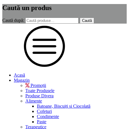
Caută un produs
Caută după:
Caută
Acasă
Magazin
Promoții
Toate Produsele
Produse Divera
Alimente
Batoane, Biscuiți si Ciocolată
Cofeturi
Condimente
Paste
Terapeutice