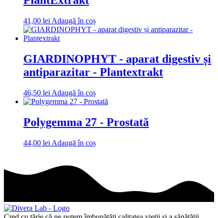
PlantExtrakt
41,00
lei
Adaugă în coș
GIARDINOPHYT - aparat digestiv și
antiparazitar - Plantextrakt
46,50
lei
Adaugă în coș
Polygemma 27 - Prostată
44,00
lei
Adaugă în coș
Cred cu tărie că ne putem îmbunătăți calitatea vieții și a sănătății