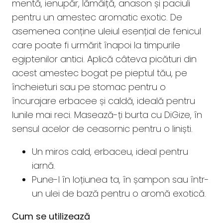
mentă, ienupăr, lămâiță, anason și paciuli
pentru un amestec aromatic exotic. De
asemenea conține uleiul esențial de fenicul
care poate fi urmărit înapoi la timpurile
egiptenilor antici. Aplică câteva picături din
acest amestec bogat pe pieptul tău, pe
încheieturi sau pe stomac pentru o
încurajare erbacee și caldă, ideală pentru
lunile mai reci. Masează-ți burta cu DiGize, în
sensul acelor de ceasornic pentru o liniști.
Un miros cald, erbaceu, ideal pentru
iarnă.
Pune-l în loțiunea ta, în șampon sau într-
un ulei de bază pentru o aromă exotică.
Cum se utilizează