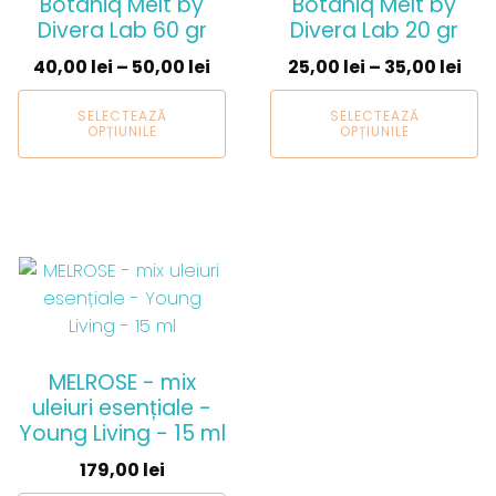
Botaniq Melt by
Botaniq Melt by
multe
multe
Divera Lab 60 gr
Divera Lab 20 gr
variații.
variații.
40,00
lei
–
50,00
lei
25,00
lei
–
35,00
lei
Opțiunile
Opțiunile
pot
pot
SELECTEAZĂ
SELECTEAZĂ
fi
fi
OPȚIUNILE
OPȚIUNILE
alese
alese
în
în
pagina
pagina
produsului.
produsului.
MELROSE - mix
uleiuri esențiale -
Young Living - 15 ml
179,00
lei