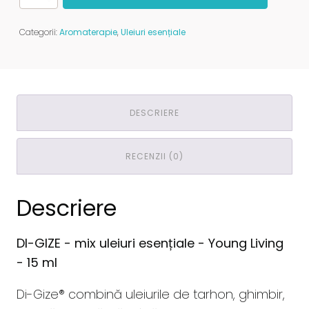
DI-
GIZE
-
Categorii:
Aromaterapie
,
Uleiuri esențiale
mix
uleiuri
esențiale
-
Young
Living
DESCRIERE
-
15
ml
RECENZII (0)
Descriere
DI-GIZE - mix uleiuri esențiale - Young Living
- 15 ml
Di-Gize® combină uleiurile de tarhon, ghimbir,