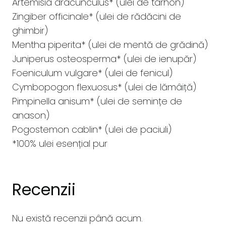
Artemisia dracunculus* (ulei de tarhon)
Zingiber officinale* (ulei de rădăcini de
ghimbir)
Mentha piperita* (ulei de mentă de grădină)
Juniperus osteosperma* (ulei de ienupăr)
Foeniculum vulgare* (ulei de fenicul)
Cymbopogon flexuosus* (ulei de lămâiță)
Pimpinella anisum* (ulei de semințe de
anason)
Pogostemon cablin* (ulei de paciuli)
*100% ulei esențial pur
Recenzii
Nu există recenzii până acum.