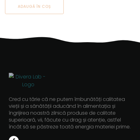
ADAUGĂ ÎN COȘ
Cred cu tărie că ne putem îmbunătăți calitatea
vieții și a sănătății aducând în alimentația și
îngrijirea noastră zilnică produse de calitate
superioară, vii, făcute cu drag și atenție, astfel
încât să se păstreze toată energia materiei prime.