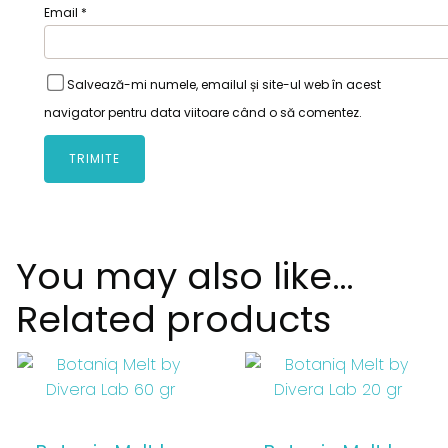
Email
*
Salvează-mi numele, emailul și site-ul web în acest
navigator pentru data viitoare când o să comentez.
You may also like…
Related products
Acest
Acest
produs
produs
are
are
mai
mai