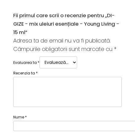
Fii primul care scrii o recenzie pentru „DI-
GIZE - mix uleiuri esențiale - Young Living -
15 ml”
Adresa ta de email nu va fi publicată.
Câmpurile obligatorii sunt marcate cu
*
Evaluarea ta
*
Recenzia ta
*
Nume
*