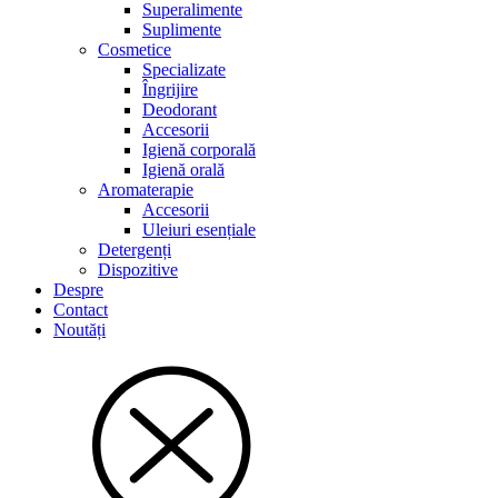
Superalimente
Suplimente
Cosmetice
Specializate
Îngrijire
Deodorant
Accesorii
Igienă corporală
Igienă orală
Aromaterapie
Accesorii
Uleiuri esențiale
Detergenți
Dispozitive
Despre
Contact
Noutăți