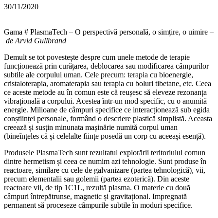
30/11/2020
Gama # PlasmaTech – O perspectivă personală, o simțire, o uimire –
de Arvid Gullbrand
Demult se tot povestește despre cum unele metode de terapie
funcționează prin curățarea, deblocarea sau modificarea câmpurilor
subtile ale corpului uman. Cele precum: terapia cu bioenergie,
cristaloterapia, aromaterapia sau terapia cu boluri tibetane, etc. Ceea
ce aceste metode au în comun este că reușesc să eleveze rezonanța
vibrațională a corpului. Acestea într-un mod specific, cu o anumită
energie. Milioane de câmpuri specifice ce interacționează sub egida
conștiinței personale, formând o descriere plastică simplistă. Aceasta
creează și susțin minunata mașinărie numită corpul uman
(bineînțeles că și celelalte ființe posedă un corp cu aceeași esență).
Produsele PlasmaTech sunt rezultatul explorării teritoriului comun
dintre hermetism și ceea ce numim azi tehnologie. Sunt produse în
reactoare, similare cu cele de galvanizare (partea tehnologică), vii,
precum elementalii sau golemii (partea ezoterică). Din aceste
reactoare vii, de tip 1C1L, rezultă plasma. O materie cu două
câmpuri întrepătrunse, magnetic și gravitațional. Impregnată
permanent să proceseze câmpurile subtile în moduri specifice.