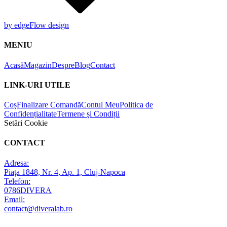
by edgeFlow design
MENIU
Acasă
Magazin
Despre
Blog
Contact
LINK-URI UTILE
Coș
Finalizare Comandă
Contul Meu
Politica de
Confidențialitate
Termene și Condiții
Setări Cookie
CONTACT
Adresa:
Piața 1848, Nr. 4, Ap. 1, Cluj-Napoca
Telefon:
0786DIVERA
Email:
contact@diveralab.ro