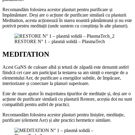
Recomandăm folosirea acestor plasturi pentru purificare și
împământare. Deși are o acțiune de purificare similară cu plasturii
Meditation, acesta acționează în starea noastră pământeană și nu este
potrivit pentru meditații (unde suntem cu conștiința în alte planuri).
RESTORE N° 1 – plasmă solidă – PlasmaTech
MEDITATION
Acest GaNS de culoare albă și tetură de zăpadă este denumit astfel
fiindcă cei care am participat la testarea sa am simțit o energie de a
elementului Aer, de purificare a energiilor subtile, de împăcare,
interiorizare și conectare la planuri superioare.
Este de mare ajutor în majoritatea tipurilor de meditație și, deși are o
acțiune de purificare similară cu plasturii Restore, aceștia doi nu sunt
compatibili pentru astfel de practici.
Recomandăm folosirea acestor plasturi pentru liniștire, meditație,
purificare (element Aer) și alte practici hermetice similare.