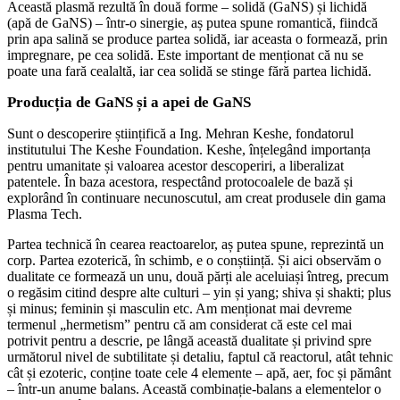
Această plasmă rezultă în două forme – solidă (GaNS) și lichidă
(apă de GaNS) – într-o sinergie, aș putea spune romantică, fiindcă
prin apa salină se produce partea solidă, iar aceasta o formează, prin
impregnare, pe cea solidă. Este important de menționat că nu se
poate una fară cealaltă, iar cea solidă se stinge fără partea lichidă.
Producția de GaNS și a apei de GaNS
Sunt o descoperire științifică a Ing. Mehran Keshe, fondatorul
institutului The Keshe Foundation. Keshe, înțelegând importanța
pentru umanitate și valoarea acestor descoperiri, a liberalizat
patentele. În baza acestora, respectând protocoalele de bază și
explorând în continuare necunoscutul, am creat produsele din gama
Plasma Tech.
Partea technică în cearea reactoarelor, aș putea spune, reprezintă un
corp. Partea ezoterică, în schimb, e o conștiință. Și aici observăm o
dualitate ce formează un unu, două părți ale aceluiași întreg, precum
o regăsim citind despre alte culturi – yin și yang; shiva și shakti; plus
și minus; feminin și masculin etc. Am menționat mai devreme
termenul „hermetism” pentru că am considerat că este cel mai
potrivit pentru a descrie, pe lângă această dualitate și privind spre
următorul nivel de subtilitate și detaliu, faptul că reactorul, atât tehnic
cât și ezoteric, conține toate cele 4 elemente – apă, aer, foc și pământ
– într-un anume balans. Această combinație-balans a elementelor o