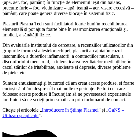
(apă, aer, foc, pământ) în funcție de elementul ieșit din balans,
precum: furie – foc, victimizare – apă, teamă – aer, visare excesivă –
pământ, care poate genera diverse blocaje în sistemul fizic.
Plasturii Plasma Tech sunt facilitatori foarte buni în reechilibrarea
elementală și pot ajuta foarte bine în rearmonizarea emoțională și,
implicit, a sănătății fizice.
Din evaluările institutului de cercetare, a recenziilor utilizatorilor din
grupurile forum și a testelor echipei, plasturii au ajutat în cazul
insomniilor, a durerilor inflamatorii, a contracțiilor musculare, a
disconfortului menstrual, la intensficarea rezultatelor meditațiilor, în
cazul stărilor de iritabilitate, anxietate și depresie, diverse probleme
de piele, etc..
Suntem entuziasmați și bucuroși că am creat aceste produse, și foarte
curioși să aflăm despre cât mai multe experiențe. Pe toți cei care
folosesc aceste produse îi încurajăm să ne povestească experiențele
lor. Puteți să ne scrieți prin e-mail sau prin forlumarul de contact.
Citește și articolele „
Introducere în Știința Plasmei
” și „
GaNS –
Utilizări și aplicații
”.