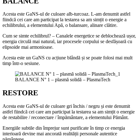
BALANCE
Acesta este GaNS-ul de culoare alb-turcoaz. L-am denumit astfel
fiindcă cei care am participat la testarea sa am simțit o energie a
echilibrului, a elementului Apă, o balansare, alinare clătire.
Cum se simte echilibrul? – Canalele energetice se deblochează ușor,
energia circulă mai natural, iar procesele corpului se desfășoară cu
elipsoide mai armonioase.
Acesta este un GaNS cu acțiune blândă și se poate folosi mai mult
timp într-o sesiune.
BALANCE N° 1 – plasmă solidă – PlasmaTech
RESTORE
Acesta este GaNS-ul de culoare gri închis / negru și este denumit
astfel fiindcă cei care am participat la testarea sa am simțit o energie
de restabilire / reconectare / împământare, a elementului Pământ.
Energiile subtile din împrejur sunt purificate în timp ce energia
interioară devine mai ancorată realității personale autentice
pământene.