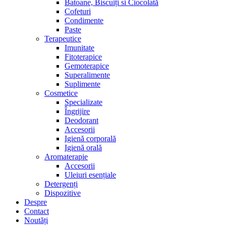
Batoane, Biscuiți si Ciocolată
Cofeturi
Condimente
Paste
Terapeutice
Imunitate
Fitoterapice
Gemoterapice
Superalimente
Suplimente
Cosmetice
Specializate
Îngrijire
Deodorant
Accesorii
Igienă corporală
Igienă orală
Aromaterapie
Accesorii
Uleiuri esențiale
Detergenți
Dispozitive
Despre
Contact
Noutăți