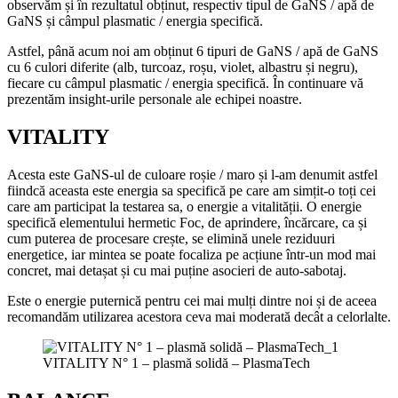
observăm și în rezultatul obținut, respectiv tipul de GaNS / apă de
GaNS și câmpul plasmatic / energia specifică.
Astfel, până acum noi am obținut 6 tipuri de GaNS / apă de GaNS
cu 6 culori diferite (alb, turcoaz, roșu, violet, albastru și negru),
fiecare cu câmpul plasmatic / energia specifică. În continuare vă
prezentăm insight-urile personale ale echipei noastre.
VITALITY
Acesta este GaNS-ul de culoare roșie / maro și l-am denumit astfel
fiindcă aceasta este energia sa specifică pe care am simțit-o toți cei
care am participat la testarea sa, o energie a vitalității. O energie
specifică elementului hermetic Foc, de aprindere, încărcare, ca și
cum puterea de procesare crește, se elimină unele reziduuri
energetice, iar mintea se poate focaliza pe acțiune într-un mod mai
concret, mai detașat și cu mai puține asocieri de auto-sabotaj.
Este o energie puternică pentru cei mai mulți dintre noi și de aceea
recomandăm utilizarea acestora ceva mai moderată decât a celorlalte.
VITALITY N° 1 – plasmă solidă – PlasmaTech