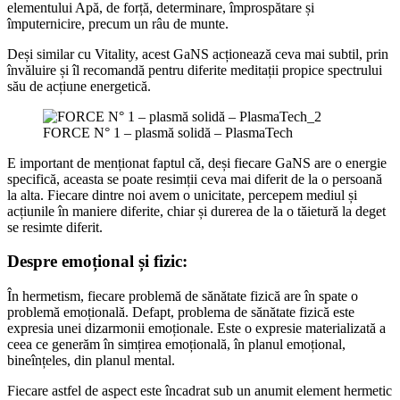
elementului Apă, de forță, determinare, împrospătare și
împuternicire, precum un râu de munte.
Deși similar cu Vitality, acest GaNS acționează ceva mai subtil, prin
învăluire și îl recomandă pentru diferite meditații propice spectrului
său de acțiune energetică.
FORCE N° 1 – plasmă solidă – PlasmaTech
E important de menționat faptul că, deși fiecare GaNS are o energie
specifică, aceasta se poate resimții ceva mai diferit de la o persoană
la alta. Fiecare dintre noi avem o unicitate, percepem mediul și
acțiunile în maniere diferite, chiar și durerea de la o tăietură la deget
se resimte diferit.
Despre emoțional și fizic:
În hermetism, fiecare problemă de sănătate fizică are în spate o
problemă emoțională. Defapt, problema de sănătate fizică este
expresia unei dizarmonii emoționale. Este o expresie materializată a
ceea ce generăm în simțirea emoțională, în planul emoțional,
bineînțeles, din planul mental.
Fiecare astfel de aspect este încadrat sub un anumit element hermetic