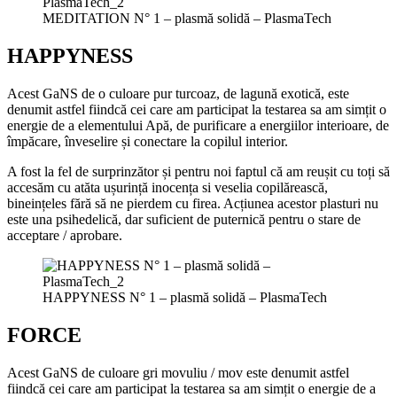
MEDITATION N° 1 – plasmă solidă – PlasmaTech
HAPPYNESS
Acest GaNS de o culoare pur turcoaz, de lagună exotică, este
denumit astfel fiindcă cei care am participat la testarea sa am simțit o
energie de a elementului Apă, de purificare a energiilor interioare, de
împăcare, înveselire și conectare la copilul interior.
A fost la fel de surprinzător și pentru noi faptul că am reușit cu toți să
accesăm cu atăta ușurință inocența si veselia copilărească,
bineințeles fără să ne pierdem cu firea. Acțiunea acestor plasturi nu
este una psihedelică, dar suficient de puternică pentru o stare de
acceptare / aprobare.
HAPPYNESS N° 1 – plasmă solidă – PlasmaTech
FORCE
Acest GaNS de culoare gri movuliu / mov este denumit astfel
fiindcă cei care am participat la testarea sa am simțit o energie de a