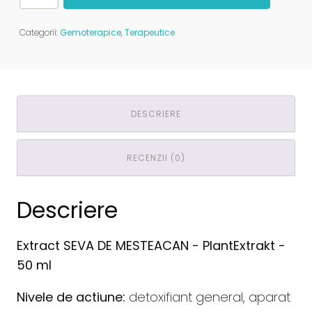
Extract
SEVA
DE
Categorii:
Gemoterapice
,
Terapeutice
MESTEACAN
-
PlantExtrakt
DESCRIERE
RECENZII (0)
Descriere
Extract SEVA DE MESTEACAN - PlantExtrakt -
50 ml
Nivele de actiune:
detoxifiant general, aparat