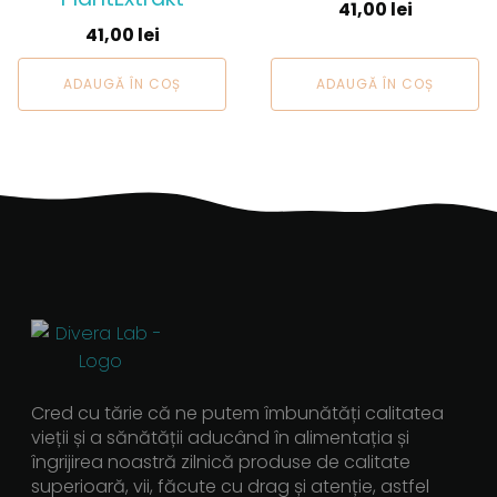
41,00
lei
41,00
lei
ADAUGĂ ÎN COȘ
ADAUGĂ ÎN COȘ
Cred cu tărie că ne putem îmbunătăți calitatea
vieții și a sănătății aducând în alimentația și
îngrijirea noastră zilnică produse de calitate
superioară, vii, făcute cu drag și atenție, astfel