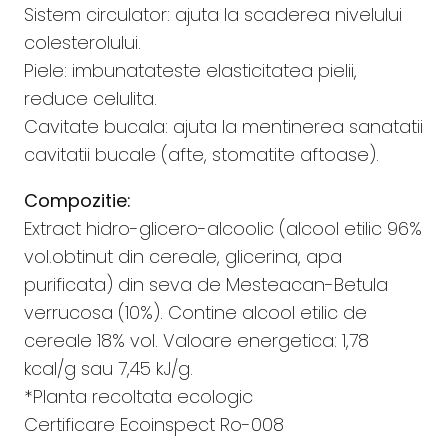
Sistem circulator: ajuta la scaderea nivelului
colesterolului.
Piele: imbunatateste elasticitatea pielii,
reduce celulita.
Cavitate bucala: ajuta la mentinerea sanatatii
cavitatii bucale (afte, stomatite aftoase).
Compozitie:
Extract hidro-glicero-alcoolic (alcool etilic 96%
vol.obtinut din cereale, glicerina, apa
purificata) din seva de Mesteacan-Betula
verrucosa (10%). Contine alcool etilic de
cereale 18% vol. Valoare energetica: 1,78
kcal/g sau 7,45 kJ/g.
*Planta recoltata ecologic
Certificare Ecoinspect Ro-008