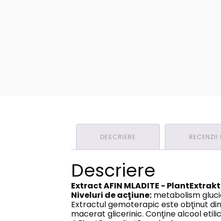
DESCRIERE
RECENZII 
Descriere
Extract AFIN MLADITE - PlantExtrakt
Niveluri de acţiune:
metabolism glucidi
Extractul gemoterapic este obţinut di
macerat glicerinic. Conţine alcool etili