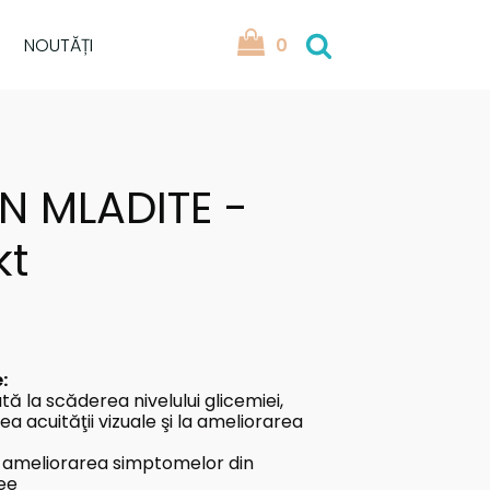
NOUTĂȚI
0
IN MLADITE -
kt
:
tă la scăderea nivelului glicemiei,
a acuităţii vizuale şi la ameliorarea
a ameliorarea simptomelor din
ree