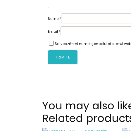
Nume
*
Email
*
Salvează-mi numele, emailul și site-ul we
You may also lik
Related product