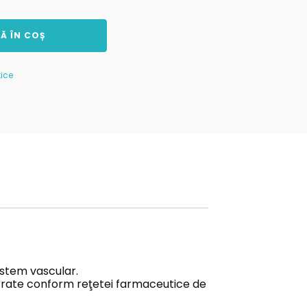
Ă ÎN COȘ
ice
istem vascular.
ucrate conform reţetei farmaceutice de