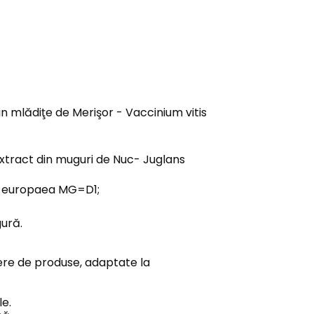
in mlădiţe de Merişor - Vaccinium vitis
Extract din muguri de Nuc- Juglans
lea europaea MG=D1;
ură.
iere de produse, adaptate la
le.