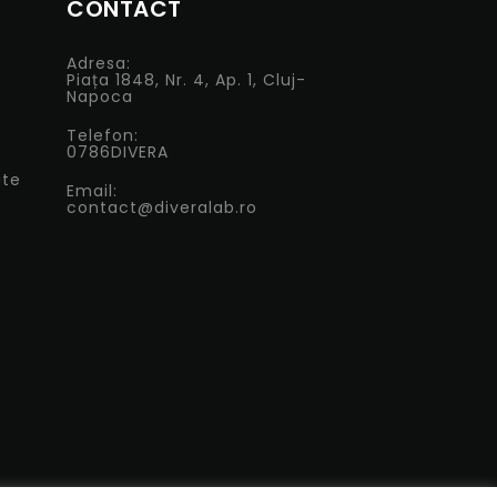
CONTACT
Adresa:
Piața 1848, Nr. 4, Ap. 1, Cluj-
Napoca
Telefon:
0786DIVERA
ate
Email:
contact@diveralab.ro