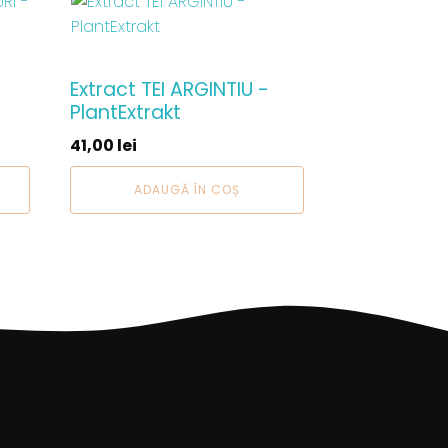
Extract TEI ARGINTIU -
PlantExtrakt
41,00
lei
ADAUGĂ ÎN COȘ