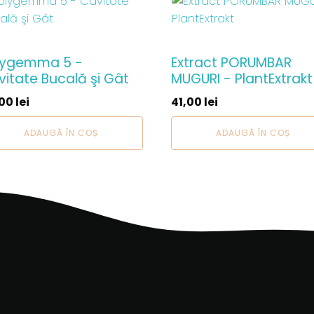
lygemma 5 -
Extract PORUMBAR
itate Bucală şi Gât
MUGURI - PlantExtrakt
,00
lei
41,00
lei
ADAUGĂ ÎN COȘ
ADAUGĂ ÎN COȘ