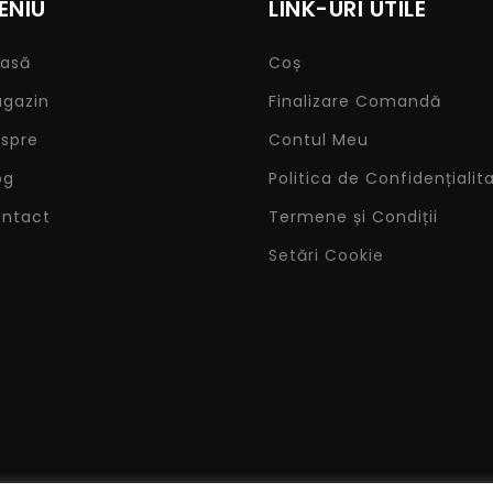
ENIU
LINK-URI UTILE
asă
Coș
gazin
Finalizare Comandă
spre
Contul Meu
og
Politica de Confidențialit
ntact
Termene și Condiții
Setări Cookie