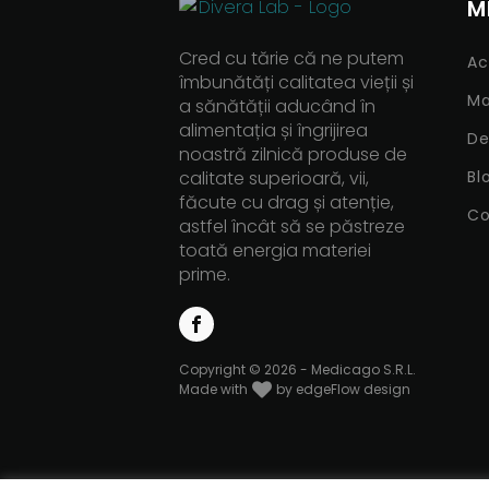
M
Cred cu tărie că ne putem
Ac
îmbunătăți calitatea vieții și
Ma
a sănătății aducând în
alimentația și îngrijirea
De
noastră zilnică produse de
calitate superioară, vii,
Bl
făcute cu drag și atenție,
Co
astfel încât să se păstreze
toată energia materiei
prime.
Copyright © 2026 - Medicago S.R.L.
Made with
by edgeFlow design