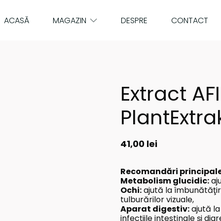
ACASĂ
MAGAZIN
DESPRE
CONTACT
Extract AF
PlantExtra
41,00
lei
Recomandări principale
Metabolism glucidic:
aju
Ochi:
ajută la îmbunătăţire
tulburărilor vizuale,
Aparat digestiv:
ajută l
infecţiile intestinale şi dia