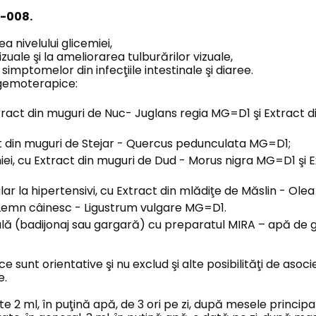
o-008.
a nivelului glicemiei,
zuale şi la ameliorarea tulburărilor vizuale,
simptomelor din infecţiile intestinale şi diaree.
 gemoterapice:
tract din muguri de Nuc- Juglans regia MG=D1 şi Extract d
ct din muguri de Stejar - Quercus pedunculata MG=D1;
iei, cu Extract din muguri de Dud - Morus nigra MG=D1 şi 
lar la hipertensivi, cu Extract din mlădiţe de Măslin - O
e Lemn câinesc - Ligustrum vulgare MG=D1.
 (badijonaj sau gargară) cu preparatul MIRA – apă de g
 sunt orientative şi nu exclud şi alte posibilităţi de asoc
e.
câte 2 ml, în puţină apă, de 3 ori pe zi, după mesele principa