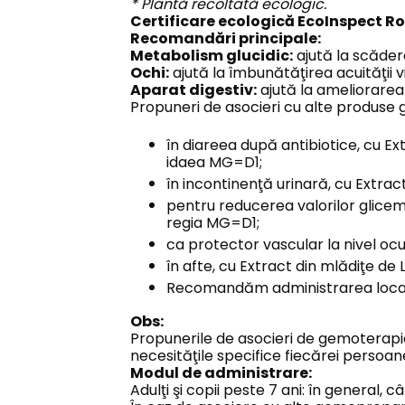
* Plantă recoltată ecologic.
Certificare ecologică EcoInspect R
Recomandări principale:
Metabolism glucidic:
ajută la scădere
Ochi:
ajută la îmbunătăţirea acuităţii vi
Aparat digestiv:
ajută la ameliorarea 
Propuneri de asocieri cu alte produse
în diareea după antibiotice, cu Ex
idaea MG=D1;
în incontinenţă urinară, cu Extra
pentru reducerea valorilor glicem
regia MG=D1;
ca protector vascular la nivel ocu
în afte, cu Extract din mlădiţe d
Recomandăm administrarea locală
Obs:
Propunerile de asocieri de gemoterapice
necesităţile specifice fiecărei persoan
Modul de administrare:
Adulţi şi copii peste 7 ani: în general, 