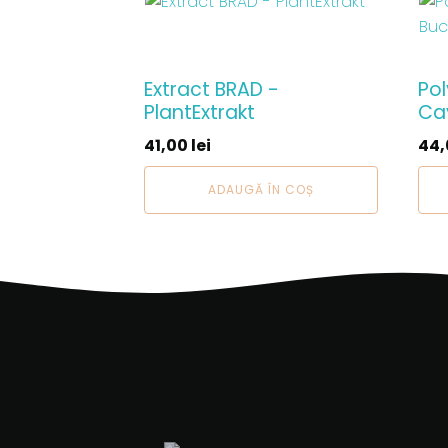
Extract BRAD -
Po
PlantExtrakt
Cav
41,00
lei
44
ADAUGĂ ÎN COȘ