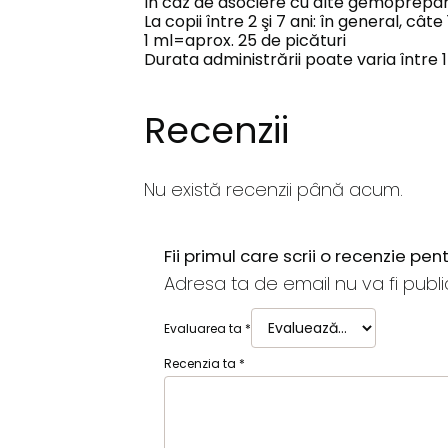
În caz de asociere cu alte gemopreparat
La copii între 2 şi 7 ani: în general, cât
1 ml=aprox. 25 de picături
Durata administrării poate varia între 1
Recenzii
Nu există recenzii până acum.
Fii primul care scrii o recenzie pen
Adresa ta de email nu va fi publi
Evaluarea ta
*
Recenzia ta
*