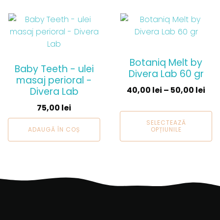
Acest
produs
are
mai
Botaniq Melt by
multe
Baby Teeth - ulei
Divera Lab 60 gr
masaj perioral -
variații.
40,00
lei
–
50,00
lei
Divera Lab
Opțiunile
pot
75,00
lei
fi
SELECTEAZĂ
alese
ADAUGĂ ÎN COȘ
OPȚIUNILE
în
pagina
produsului.