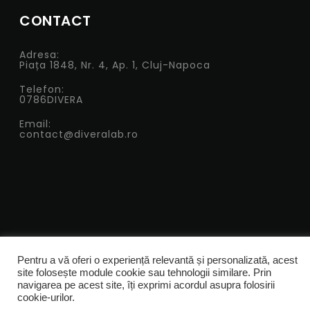
CONTACT
Adresa:
Piața 1848, Nr. 4, Ap. 1, Cluj-Napoca
Telefon:
0786DIVERA
Email:
contact@diveralab.ro
Pentru a vă oferi o experiență relevantă și personalizată, acest
site folosește module cookie sau tehnologii similare. Prin
navigarea pe acest site, îți exprimi acordul asupra folosirii
cookie-urilor.