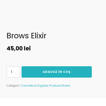
Brows Elixir
45,00
lei
Cantitate
ADAUGĂ ÎN COȘ
Brows
Elixir
Categorii:
Cosmetice
,
Îngrijire
,
Produse Divera