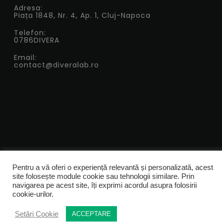
Adresa:
Piața 1848, Nr. 4, Ap. 1, Cluj-Napoca
Telefon:
0786DIVERA
Email:
contact@diveralab.ro
Pentru a vă oferi o experiență relevantă și personalizată, acest
site folosește module cookie sau tehnologii similare. Prin
navigarea pe acest site, îți exprimi acordul asupra folosirii
cookie-urilor.
Setări Cookie
ACCEPTARE
(0)