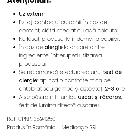
Atenționări:
Uz extern.
Evitați contactul cu ochii. În caz de
contact, clătiți imediat cu apă călduță.
Nu lăsați produsul la îndemâna copiilor.
În caz de
alergie
la oricare dintre
ingrediente, întrerupeți utilizarea
produsului.
Se recomandă efectuarea unui
test de
alergie
: aplicați o cantitate mică pe
antebraț sau gambă și așteptați
2-3 ore
.
A se păstra într-un loc
uscat și răcoros
,
ferit de lumina directă a soarelui.
Ref. CPNP: 3594250
Produs în România – Medicago SRL