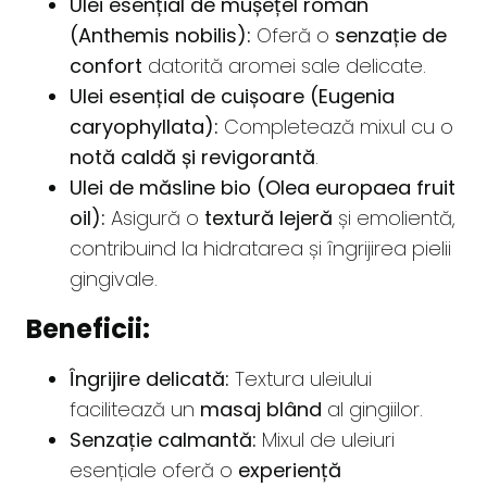
Ulei esențial de mușețel roman
(Anthemis nobilis):
Oferă o
senzație de
confort
datorită aromei sale delicate.
Ulei esențial de cuișoare (Eugenia
caryophyllata):
Completează mixul cu o
notă caldă și revigorantă
.
Ulei de măsline bio (Olea europaea fruit
oil):
Asigură o
textură lejeră
și emolientă,
contribuind la hidratarea și îngrijirea pielii
gingivale.
Beneficii:
Îngrijire delicată:
Textura uleiului
facilitează un
masaj blând
al gingiilor.
Senzație calmantă:
Mixul de uleiuri
esențiale oferă o
experiență