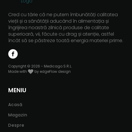
Cred cu tărie că ne putem îmbunătăți calitatea
vieții și a sănătății aducând în alimentația și
îngrijirea noastră zilnică produse de calitate
superioară, vii, făcute cu drag și atenție, astfel
încât să se păstreze toată energia materiei prime.
Copyright © 2026 - Medicago S.R.L.
Made with
by edgeFlow design
MENIU
Acasă
Magazin
Despre