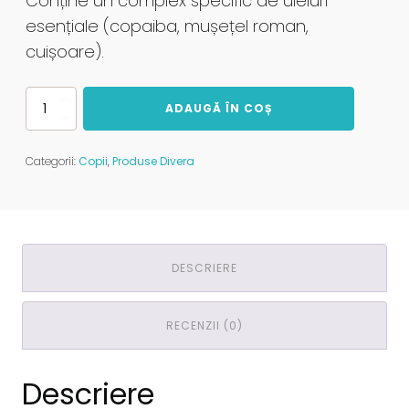
Conține un complex specific de uleiuri
esențiale (copaiba, mușețel roman,
cuișoare).
Cantitate
ADAUGĂ ÎN COȘ
Baby
Teeth
-
Categorii:
Copii
,
Produse Divera
ulei
masaj
perioral
-
Divera
Lab
DESCRIERE
RECENZII (0)
Descriere