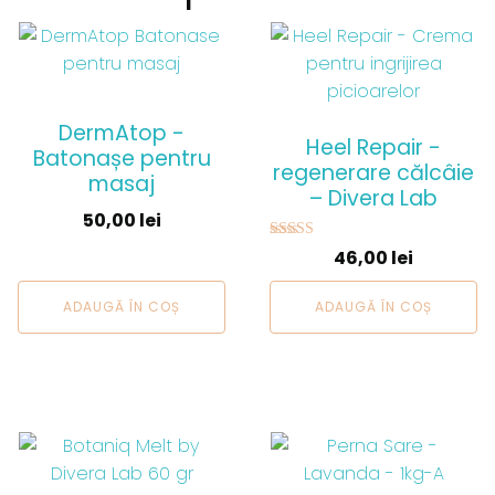
DermAtop -
Heel Repair -
Batonașe pentru
regenerare călcâie
masaj
– Divera Lab
50,00
lei
Evaluat la
46,00
lei
5.00
din 5
ADAUGĂ ÎN COȘ
ADAUGĂ ÎN COȘ
Acest
Acest
produs
produs