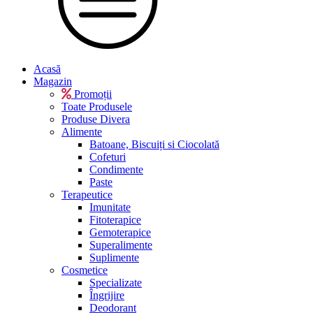
Acasă
Magazin
Promoții
Toate Produsele
Produse Divera
Alimente
Batoane, Biscuiți si Ciocolată
Cofeturi
Condimente
Paste
Terapeutice
Imunitate
Fitoterapice
Gemoterapice
Superalimente
Suplimente
Cosmetice
Specializate
Îngrijire
Deodorant