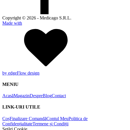
Copyright © 2026 - Medicago S.R.L.
Made with
by edgeFlow design
MENIU
Acasă
Magazin
Despre
Blog
Contact
LINK-URI UTILE
Coș
Finalizare Comandă
Contul Meu
Politica de
Confidențialitate
Termene și Condiții
Setări Cookie