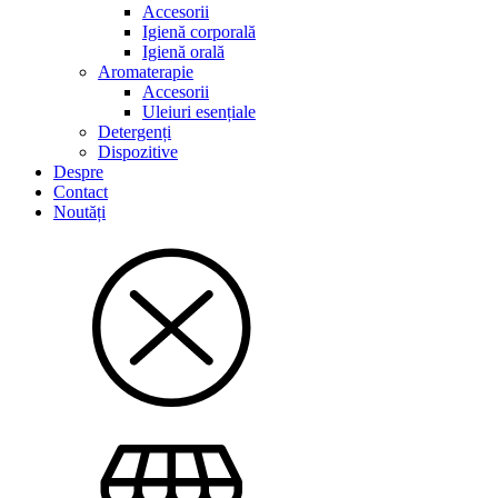
Accesorii
Igienă corporală
Igienă orală
Aromaterapie
Accesorii
Uleiuri esențiale
Detergenți
Dispozitive
Despre
Contact
Noutăți