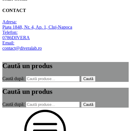
CONTACT
Adresa:
Piața 1848, Nr. 4, Ap. 1, Cluj-Napoca
Telefon:
0786DIVERA
Email:
contact@diveralab.ro
Caută un produs
Caută după:
Caută
Caută un produs
Caută după:
Caută