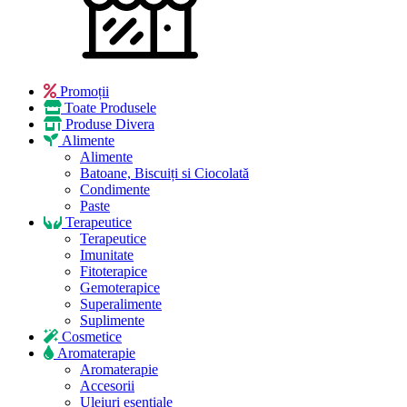
Promoții
Toate Produsele
Produse Divera
Alimente
Alimente
Batoane, Biscuiți si Ciocolată
Condimente
Paste
Terapeutice
Terapeutice
Imunitate
Fitoterapice
Gemoterapice
Superalimente
Suplimente
Cosmetice
Aromaterapie
Aromaterapie
Accesorii
Uleiuri esențiale