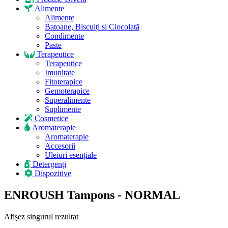
Alimente
Alimente
Batoane, Biscuiți si Ciocolată
Condimente
Paste
Terapeutice
Terapeutice
Imunitate
Fitoterapice
Gemoterapice
Superalimente
Suplimente
Cosmetice
Aromaterapie
Aromaterapie
Accesorii
Uleiuri esențiale
Detergenți
Dispozitive
ENROUSH Tampons - NORMAL
Afișez singurul rezultat