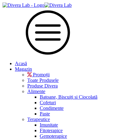
Acasă
Magazin
Promoții
Toate Produsele
Produse Divera
Alimente
Batoane, Biscuiți si Ciocolată
Cofeturi
Condimente
Paste
Terapeutice
Imunitate
Fitoterapice
Gemoterapice