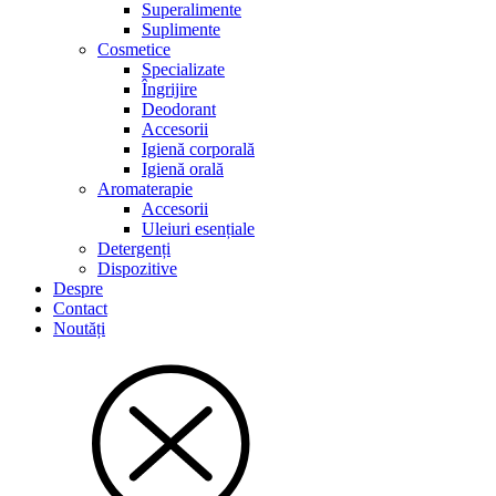
Superalimente
Suplimente
Cosmetice
Specializate
Îngrijire
Deodorant
Accesorii
Igienă corporală
Igienă orală
Aromaterapie
Accesorii
Uleiuri esențiale
Detergenți
Dispozitive
Despre
Contact
Noutăți